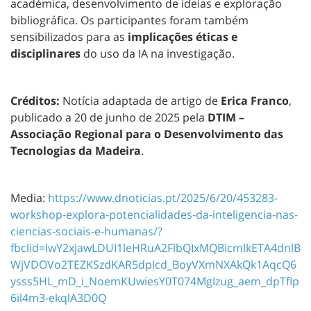
académica, desenvolvimento de ideias e exploração
bibliográfica. Os participantes foram também
sensibilizados para as
implicações éticas e
disciplinares
do uso da IA na investigação.
Créditos:
Notícia adaptada de artigo de
Erica Franco
,
publicado a 20 de junho de 2025 pela
DTIM –
Associação Regional para o Desenvolvimento das
Tecnologias da Madeira
.
Media:
https://www.dnoticias.pt/2025/6/20/453283-
workshop-explora-potencialidades-da-inteligencia-nas-
ciencias-sociais-e-humanas/?
fbclid=IwY2xjawLDUI1leHRuA2FlbQIxMQBicmlkETA4dnlB
WjVDOVo2TEZKSzdKAR5dpIcd_BoyVXmNXAkQk1AqcQ6
ysss5HL_mD_i_NoemKUwiesY0T074MgIzug_aem_dpTfIp
6il4m3-ekqlA3D0Q