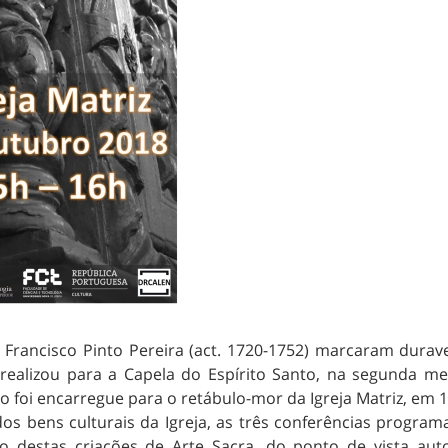
 e Francisco Pinto Pereira (act. 1720-1752) marcaram dura
 realizou para a Capela do Espírito Santo, na segunda m
foi encarregue para o retábulo-mor da Igreja Matriz, em 1
os bens culturais da Igreja, as três conferências progr
no destas criações de Arte Sacra, do ponto de vista aut