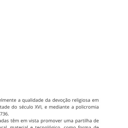
velmente a qualidade da devoção religiosa em
etade do século XVI, e mediante a policromia
736.
amadas têm em vista promover uma partilha de
oral, material e tecnológico, como forma de