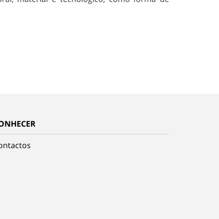
ONHECER
ontactos