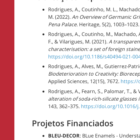
Rodrigues, A., Coutinho, M. L., Machado,
M. (2022).
An Overview of Germanic Gris
Pena Palace
. Heritage, 5(2), 1003–1023
Rodrigues, A., Coutinho, M., Machado, A.
F., & Vilarigues, M. (2021).
A transparen
characterisation: a set of foreign stain
https://doi.org/10.1186/s40494-021-00
Rodrigues, A., Alves, M., Gutierrez-Patric
Biodeterioration to Creativity: Biorece
Applied Sciences, 12(15), 7672.
https:/
Rodrigues, A., Fearn, S., Palomar, T., & 
alteration of soda-rich-silicate glass
143, 362–375.
https://doi.org/10.1016/j
Projetos Financiados
BLEU-DECOR
: BLue Enamels - Underst