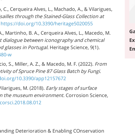
 C., Cerqueira Alves, L., Machado, A., & Vilarigues,
ailles through the Stained-Glass Collection at
.
https://doi.org/10.3390/heritage5020055
Ga
, Martinho, B. A., Cerqueira Alves, L., Macedo, M.
Ex
t dialogue between iconography and chemical
ed glasses in Portugal
. Heritage Science, 9(1).
Em
480-w
io, S., Miller, A. Z., & Macedo, M. F. (2022).
From
ptivity of Spruce Pine 87 Glass Batch by Fungi
.
/doi.org/10.3390/app12157672
Vilarigues, M. (2018).
Early stages of surface
es in the museum environment
. Corrosion Science,
.corsci.2018.08.012
anding Deterioration & Enabling COnservation