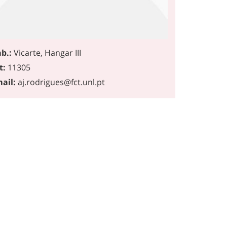
b.:
Vicarte, Hangar III
t:
11305
ail:
aj.rodrigues@fct.unl.pt